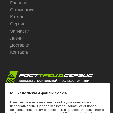
Главная
О компании
Каталог
Сервис
Запчасти
Лизинг
Доставка
Контакты
ИНН 6167108531
Мы используем файлы cookie
ОГРН 1126195008598 от 6.09.2012г.
Регистрационный номер в Роскомнадзоре -
Наш сайт использует файлы cookie для аналитики и
26918/61 от 26.05.2025.
персонализации. Продолжая использовать сайт после
ознакомления с этим сообщением и предоставления своего